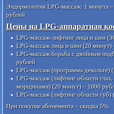
Эндермология LPG-массаж: 1 минута – 
рублей
Цены на
LPG-аппаратная кос
LPG-массаж-лифтинг лица и шеи (30
LPG-массаж лица и шеи (20 минут) 
LPG-массаж борьба с двойным подб
рублей
LPG-массаж (программа декольте) (
LPG-массаж (лифтинг области глаз, 
морщинами) (20 минут) – 1000 руб
LPG-массаж (лифтинг области губ) 
При покупке абонемента – скидка 5%.