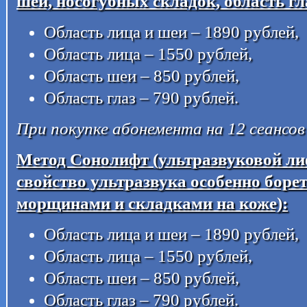
шеи, носогубных складок, область гл
Область лица и шеи – 1890 рублей,
Область лица – 1550 рублей,
Область шеи – 850 рублей,
Область глаз – 790 рублей.
При покупке абонемента на 12 сеансов
Метод Сонолифт (ультразвуковой лиф
свойство ультразвука особенно боре
морщинами и складками на коже):
Область лица и шеи – 1890 рублей,
Область лица – 1550 рублей,
Область шеи – 850 рублей,
Область глаз – 790 рублей.