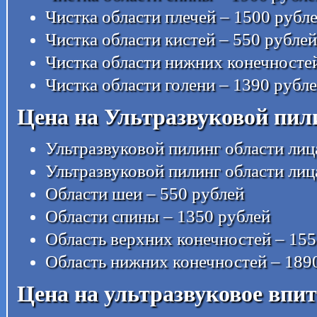
Чистка области плечей – 1500 рубл
Чистка области кистей – 550 рублей
Чистка области нижних конечносте
Чистка области голени – 1390 рубл
Цена на Ультразвуковой пил
Ультразвуковой пилинг области лиц
Ультразвуковой пилинг области лиц
Области шеи – 550 рублей
Области спины – 1350 рублей
Область верхних конечностей – 155
Область нижних конечностей – 189
Цена на ультразвуковое впи