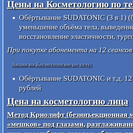
Цены на Косметологию по те
Обёртывание SUDATONIC (3 в 1) (б
уменьшение объёма тела, выведени
восстановление эластичности, тург
При покупке абонемента на 12 сеансов
Акции на Косметологию по телу:
Обёртывание SUDATONIC и т.д. 12 
рублей
Цена на косметологию лица
Метод Криолифт (безинъекционная м
«мешков» под глазами, разглаживан