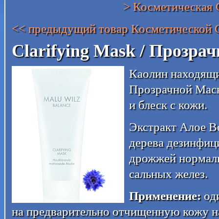
> Косметическая
<< предыдущий товар Косметической
Clarifying Mask / Прозра
Каолин находящий
Прозрачной Маск
и блеск с кожи.
Экстракт Алое В
дерева дезинфици
дрожжей нормали
сальных желез.
Применение:
оди
на предварительно отчищенную кожу на