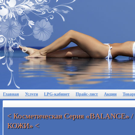
Главная
Услуги
LPG-кабинет
Прайс-лист
Акции
Товар
< Косметическая Серия «BALANCE»
КОЖИ» <