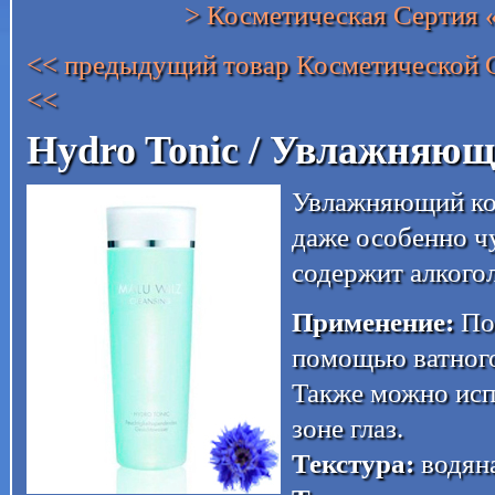
> Косметическая Серти
<< предыдущий товар Косметической
<<
Hydro Tonic / Увлажняю
Увлажняющий ком
даже особенно ч
содержит алкогол
Применение:
Пос
помощью ватного 
Также можно исп
зоне глаз.
Текстура:
водяна