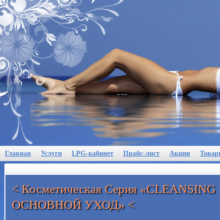
Главная
Услуги
LPG-кабинет
Прайс-лист
Акции
Товар
< Косметическая Серия «CLEANSING
ОСНОВНОЙ УХОД» <